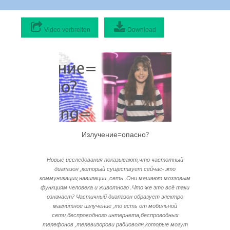
Video verbreiten
Download
Video verbreiten:
Originaldatei
0 MB
1080p hohe Qualität
1920x1080 - 152 MB
720p hohe Qualität
1280x720 - 117 MB
468p mittlere Qualität
Излучение=опасно?
832x468 - 79 MB
420p mittlere Qualität
748x420 - 65 MB
Новые исследования показывают,что частотный
диапазон ,который существует сейчас- это
337p mittlere Qualität
коммуникации,навигации ,сеть .Они мешают мозговым
600x337 - 43 MB
функциям человека и животного .Что же это всё таки
означает? Частичный диапазон образует электро
225p mittlere Qualität
магнитное излучение ,то есть от мобильной
400x225 - 34 MB
сети,беспроводного интернета,беспроводных
202p niedrige Qualität
телефонов ,телевизорови радиоволн,которые могут