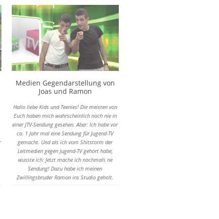
die rücksichtsvollsten, sozialsten,
gesellschaftsfähigsten und vorbildlichsten
Menschen die ich kenne, die NUR für das Wohl
des Nächsten leben und neben all ihrem
Engagement für eine bessere Gesellschaft
auch noch wirklich Zeit für ihre Hobbys finden.
Medien Gegendarstellung von
Joas und Ramon
Hallo liebe Kids und Teenies! Die meisten von
Euch haben mich wahrscheinlich noch nie in
einer JTV-Sendung gesehen. Aber: Ich habe vor
m
ca. 1 Jahr mal eine Sendung für Jugend-TV
r
gemacht. Und als ich vom Shitstorm der
Leitmedien gegen Jugend-TV gehört habe,
wusste ich: Jetzt mache ich nochmals ne
Sendung! Dazu habe ich meinen
Zwillingsbruder Ramon ins Studio geholt.