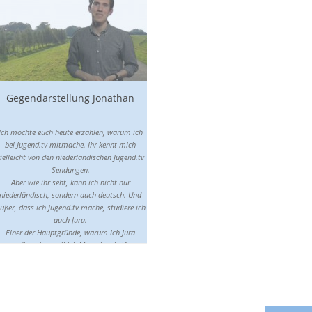
auch noch die Nacht dazu. Dass die
Medienbetreiber so krass irren, kommt
wahrscheinlich daher, weil sie ihre Artikel in
aller Regel schon fertig geschrieben haben,
evor sie mich formell noch kurz anrufen. Sie
kennen mich wohl auch deshalb so schlecht,
weil sie meine Gegendarstellungen seit
Jahrzehnten konsequent ignorieren und
Gegendarstellung Jonathan
verweigern. Sie halten stattdessen lieber an
ihrem selbst gestrickten und falschen Bild
über mich fest.
Ich möchte euch heute erzählen, warum ich
bei Jugend.tv mitmache. Ihr kennt mich
ielleicht von den niederländischen Jugend.tv
Sendungen.
Aber wie ihr seht, kann ich nicht nur
niederländisch, sondern auch deutsch. Und
ußer, dass ich Jugend.tv mache, studiere ich
auch Jura.
Einer der Hauptgründe, warum ich Jura
studiere, ist, weil ich Menschen helfen
öchte, weil ich mehr Gerechtigkeit auf diese
Welt bringen möchte.