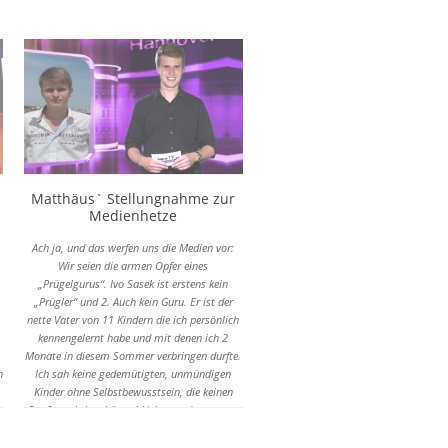
Matthäus` Stellungnahme zur
Medienhetze
Ach ja, und das werfen uns die Medien vor:
Wir seien die armen Opfer eines
„Prügelgurus“. Ivo Sasek ist erstens kein
„Prügler“ und 2. Auch kein Guru. Er ist der
nette Vater von 11 Kindern die ich persönlich
kennengelernt habe und mit denen ich 2
Monate in diesem Sommer verbringen durfte.
n
Ich sah keine gedemütigten, unmündigen
Kinder ohne Selbstbewusstsein, die keinen
Spaß am Leben hätten! Nein, sondern genau
das Gegenteil ist der Fall, es sind Menschen
die ein Herz so groß wie das Meer haben und