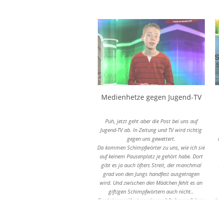
mithören.
Medienhetze gegen Jugend-TV
Puh, jetzt geht aber die Post bei uns auf
Jugend-TV ab. In Zeitung und TV wird richtig
gegen uns gewettert.
Da kommen Schimpfwörter zu uns, wie ich sie
auf keinem Pausenplatz je gehört habe. Dort
gibt es ja auch öfters Streit, der manchmal
grad von den Jungs handfest ausgetragen
wird. Und zwischen den Mädchen fehlt es an
giftigen Schimpfwörtern auch nicht..
Der Leher greift ein und sagt:" Sofort aufhören
b
damit!" und schüttelt den Kopf über diesen
Unfug der Kinder!