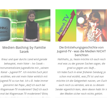
Medien-Bashing by Familie
Die Entstehungsgeschichte von
Jugend-TV - was die Medien NICHT
Sasek
berichten
Kreuz und quer durchs Land wird gerade
Hallihallo, ja, heute möchte ich auch noch
behauptet, mein Vater – Ivo Sasek –
mal was zu der ganzen Sachen sagen, die
instrumentalisiere Jugendliche mit „seinem
grad so gegen uns läuft…
Kanal – Jugend-TV“. Ich möchte Euch jetzt
Ich habe Euch in einer früheren Sendung ja
erzählen, wie viel mein Vater wirklich mit
schon mal erzählt, was JTV ist und nun
Jugend-TV zu tun hat. Ich z.B. habe immer
möchte ich die Gelegenheit nutzen, um Euch
gestürmt bei Papa „darf ich auch bei
auch noch zu verraten, wie es zu diesem
Klagemauer-TV moderieren? Darf ich auch
Sender eigentlich kam, denn davon habt ihr i
mal bei Klagemauer.TV moderieren? Bitte,
den Medien sicher noch nichts gehört.
itte, bitte.“ Wie immer, die Antwort: „Du bist
noch zu jung.“ Doch nicht nur ich wollte da
auch mit moderieren, sondern auch andere