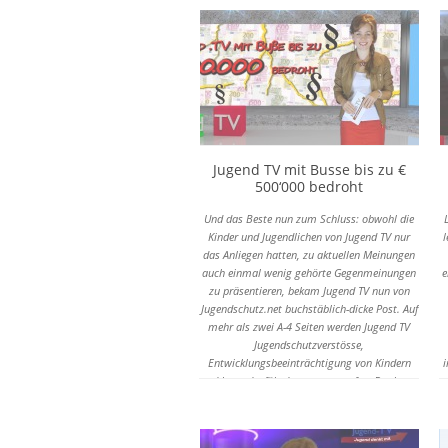
Aber was jetzt läuft finde ich echt kein
J
"Kinderspiel" mehr. Und das haben
Erwachsenen Journalisten ins rollen gebracht,
nicht Kinder.
Jugend TV mit Busse bis zu €
500‘000 bedroht
Und das Beste nun zum Schluss: obwohl die
Kinder und Jugendlichen von Jugend TV nur
l
das Anliegen hatten, zu aktuellen Meinungen
auch einmal wenig gehörte Gegenmeinungen
e
zu präsentieren, bekam Jugend TV nun von
Jugendschutz.net buchstäblich-dicke Post. Auf
mehr als zwei A-4 Seiten werden Jugend TV
Jugendschutzverstösse,
Entwicklungsbeeinträchtigung von Kindern
i
und Jugendgefährdung vorgeworfen. Der lange
Brief vom Jugendschutz endet mit folgenden
Sätzen: »Des Weiteren stellt ein Verstoss
gegen Bestimmungen des JMStV, ich habe