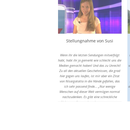
gegoogelt, das heißt Jugendmedienschutz-
Stastsvertrag in der Regel eine
Ordnungswidrigkeit gemäss § 24 JMStV dar.
Die Ordnungswidrigkeit kann mit einer
Geldbusse in Höhe von bis zu € 500‘000
b
geahndet werden (siehe hierzu auch die
Anlage Rechtsgrundlagen). »
Stellungnahme von Susi
Wenn ihr die letzten Sendungen mitverfolgt
habt, habt ihr ja gemerkt wie schlecht uns die
Medien gemacht haben! Und das zu Unrecht!
v
Zu all den aktuellen Geschehnissen, die grad
hier gegen uns laufen, ist mir aber ein Zitat
von Nisargatatta in die Hände gefallen, das
ich sehr passend finde... „Nur wenige
a
Menschen auf dieser Welt vermögen normal
nachzudenken. Es gibt eine schreckliche
Neigung, alles zu akzeptieren, was gesagt
wird, was zu lesen ist, alles zu akzeptieren,
m
ohne es in Frage zu stellen. Nur derjenige, der
bereit ist, etwas in
Frage zu stellen und selbst zu denken, wird die
Wahrheit finden! Um die Strömung des