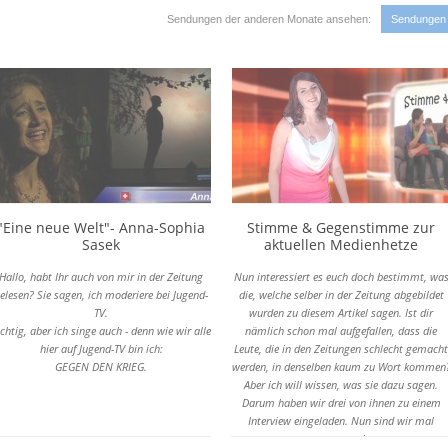
Sendungen der anderen Monate ansehen:
Sendungen
"Eine neue Welt"- Anna-Sophia
Stimme & Gegenstimme zur
Sasek
aktuellen Medienhetze
Hallo, habt Ihr auch von mir in der Zeitung
Nun interessiert es euch doch bestimmt, wa
elesen? Sie sagen, ich moderiere bei Jugend-
die, welche selber in der Zeitung abgebildet
TV.
wurden zu diesem Artikel sagen. Ist dir
ichtig, aber ich singe auch - denn wie wir alle
nämlich schon mal aufgefallen, dass die
hier auf Jugend-TV bin ich:
Leute, die in den Zeitungen schlecht gemacht
GEGEN DEN KRIEG.
werden, in denselben kaum zu Wort kommen
Aber ich will wissen, was sie dazu sagen.
Darum haben wir drei von ihnen zu einem
Interview eingeladen. Nun sind wir mal
gespannt!