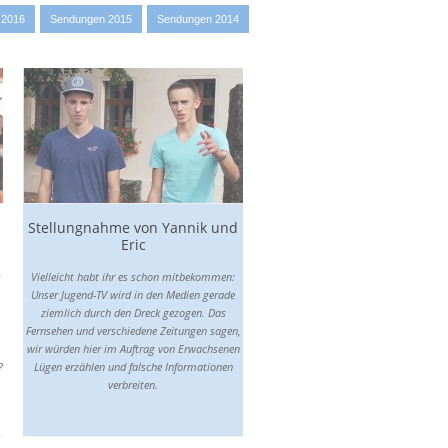
0 MB
 2016
Sendungen 2015
Sendungen 2014
720p hohe Qualität
1280x720 - 147 MB
468p mittlere Qualität
832x468 - 98 MB
420p mittlere Qualität
748x420 - 81 MB
337p mittlere Qualität
600x337 - 54 MB
Stellungnahme von Yannik und
225p mittlere Qualität
Eric
400x225 - 42 MB
s
Vielleicht habt ihr es schon mitbekommen:
202p niedrige Qualität
Unser Jugend-TV wird in den Medien gerade
360x202 - 34 MB
ziemlich durch den Dreck gezogen. Das
180p niedrige Qualität
Fernsehen und verschiedene Zeitungen sagen,
320x180 - 29 MB
wir würden hier im Auftrag von Erwachsenen
?
Lügen erzählen und falsche Informationen
verbreiten.