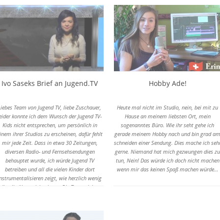
ugendliche, die dann auf dem offiziellen Weg
ein Casting bei Medien-KlagemauerTV
eingereicht haben.
Doch Papa sagte dann zu ihnen, sie könnten
ja einen eigenen Kanal gründen, wenn sie
wollen. Aber für Medien-Klagemauer TV sind
sie noch zu jung. Das war genau ALLES, was
Papa damit zu tun hatte.
Ivo Saseks Brief an Jugend.TV
Hobby Ade!
Liebes Team von Jugend TV, liebe Zuschauer,
Heute mal nicht im Studio, nein, bei mit zu
eider konnte ich dem Wunsch der Jugend TV-
Hause an meinem liebsten Ort, mein
Kids nicht entsprechen, um persönlich in
sogenanntes Büro. Wie ihr seht gehe ich
inem ihrer Studios zu erscheinen, dafür fehlt
gerade meinem Hobby nach und bin grad a
mir jede Zeit. Dass in etwa 30 Zeitungen,
schneiden einer Sendung. Dies mache ich seh
diversen Radio- und Fernsehsendungen
gerne. Niemand hat mich gezwungen dies zu
behauptet wurde, ich würde Jugend TV
tun, Nein! Das würde ich doch nicht machen
betreiben und all die vielen Kinder dort
wenn mir das keinen Spaß machen würde…
nstrumentalisieren zeigt, wie herzlich wenig
die alle über mich wissen. Die Tage reichen
leider seit Jahren nicht mehr aus, um auch
nur schon meinen obersten Prioritäten
nachzukommen. Also nehme ich des Öfteren