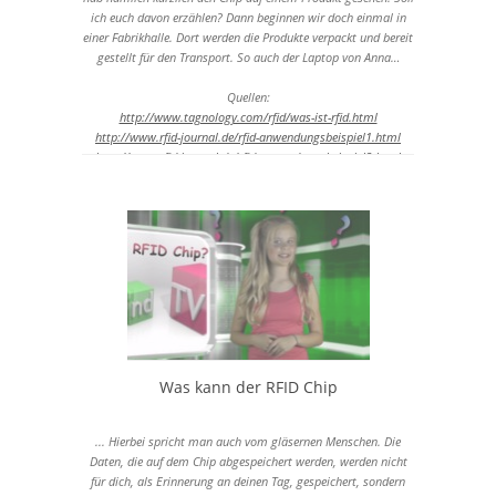
ich euch davon erzählen? Dann beginnen wir doch einmal in
202p niedrige Qualität
einer Fabrikhalle. Dort werden die Produkte verpackt und bereit
360x202 - 20 MB
gestellt für den Transport. So auch der Laptop von Anna…
180p niedrige Qualität
320x180 - 17 MB
Quellen:
http://www.tagnology.com/rfid/was-ist-rfid.html
http://www.rfid-journal.de/rfid-anwendungsbeispiel1.html
http://www.rfid-journal.de/rfid-anwendungsbeispiel2.html
Was kann der RFID Chip
... Hierbei spricht man auch vom gläsernen Menschen. Die
Daten, die auf dem Chip abgespeichert werden, werden nicht
für dich, als Erinnerung an deinen Tag, gespeichert, sondern