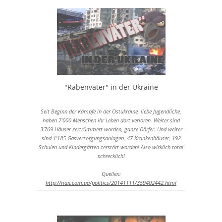
"Rabenväter" in der Ukraine
Seit Beginn der Kämpfe in der Ostukraine, liebe Jugendliche,
haben 7'000 Menschen ihr Leben dort verloren. Weiter sind
3'769 Häuser zertrümmert worden, ganze Dörfer. Und weiter
sind 1'185 Gasversorgungsanlagen, 47 Krankenhäuser, 192
Schulen und Kindergärten zerstört worden! Also wirklich total
schrecklich!
Quellen:
http://rian.com.ua/politics/20141111/359402442.html
http://www.n-tv.de/politik/Ton-im-Ukraine-Konflikt-verschaerft-
sich-article14586751.html
www.kla.tv/5991
www.kla.tv/6095