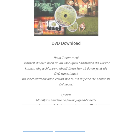
http://www.zeit.de/politik/ausland/2015-05/ukraine-verbot-
sowjetische-symbole
DVD Download
Hallo Zusammen!
Erinnerst du dich noch an die Mobilfunk Sendereihe die wir vor
kurzem abgeschlossen haben? Diese kannst du dir jetzt als
DVD runterladen!
Im Video wird dir dann erklärt wie du sie auf eine DVD brennst!
Viel spass!
Quelle:
Mobilfunk Sendereihe (
www.jugend-tv.net/?
a=showportal&blockkey=sendereihemobilfunk
)