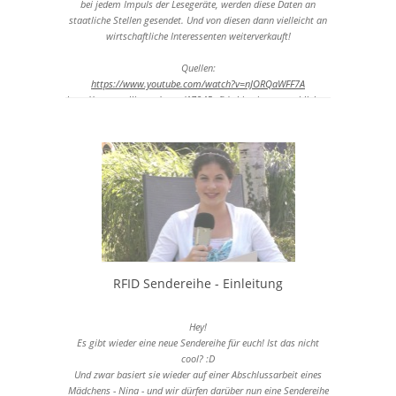
bei jedem Impuls der Lesegeräte, werden diese Daten an
staatliche Stellen gesendet. Und von diesen dann vielleicht an
wirtschaftliche Interessenten weiterverkauft!
Quellen:
https://www.youtube.com/watch?v=nJORQaWFF7A
http://www.gulli.com/news/17945-rfid-chips-im-menschlichen-
koerper-sieht-so-humane-ueberwachung-aus-2012-01-26
RFID Sendereihe - Einleitung
Hey!
Es gibt wieder eine neue Sendereihe für euch! Ist das nicht
cool? :D
Und zwar basiert sie wieder auf einer Abschlussarbeit eines
Mädchens - Nina - und wir dürfen darüber nun eine Sendereihe