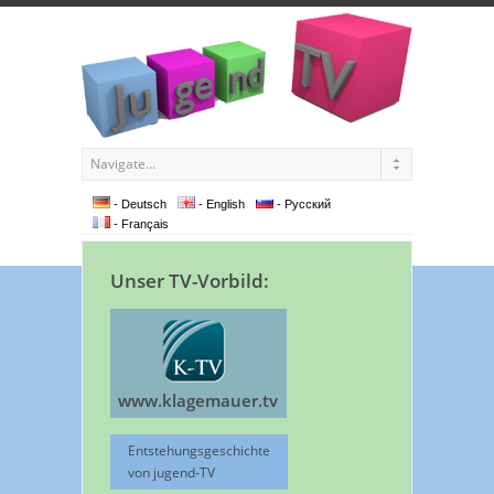
- Deutsch
- English
- Pусский
- Français
Unser TV-Vorbild:
www.klagemauer.tv
Entstehungsgeschichte
von jugend-TV