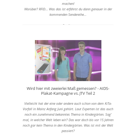
machen!
Worüber? RFID... Was das ist erfährst du dann genauer in der
kommenden Sendereihe...
Quellen:
- Ninas Facharbeit
-
www.rfid-journal.de
-
http://agb-antigenozidbewegung.de/index.php?
option=com_content&view=article&id=83&Itemid=310
Wird hier mit zweierlei Maß gemessen? - AIDS-
Plakat-Kampagne vs. JTV Teil 2
Vielleicht hat der eine oder andere auch schon von dem KiTa-
Vorfall in Mainz Anfang Juni gehört. Laut Experten ist das auch
noch ein zunehmend bekanntes Thema in Kindergärten. Sag'
mal, in welcher Welt leben wir? Das war doch bis vor 15 Jahren
noch gar kein Thema in den Kindergärten. Was ist mit der Welt
passiert?