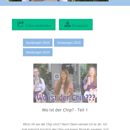
Video verbreiten
Download
Video verbreiten:
Originaldatei
0 MB
Sendungen 2016
Sendungen 2015
1080p hohe Qualität
Sendungen 2014
1920x1080 - 109 MB
720p hohe Qualität
1280x720 - 85 MB
468p mittlere Qualität
832x468 - 57 MB
420p mittlere Qualität
748x420 - 47 MB
337p mittlere Qualität
Wo ist der Chip? - Teil 1
600x337 - 31 MB
225p mittlere Qualität
Wisst ihr wo der Chip sitzt? Nein? Dann verrate ich es dir. Ich
400x225 - 25 MB
hab nämlich kürzlich den Chip auf einem Produkt gesehen. Soll