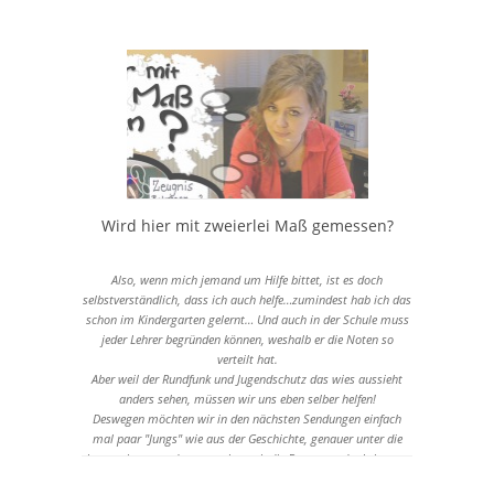
Menschen ausgestellt wurden und dabei gab es nicht einmal
ein Mindestalter um diese Austellung zu besuchen! Und war ja
klar: Man hat groß Werbung dafür gemacht mit Plakaten auf
denen man diese toten Menschen gesehen hat! Und die hingen
überall am Straßenrand, an der Tankstelle, an den
Bushaltestellen…
Wird hier mit zweierlei Maß gemessen?
Also, wenn mich jemand um Hilfe bittet, ist es doch
selbstverständlich, dass ich auch helfe…zumindest hab ich das
schon im Kindergarten gelernt… Und auch in der Schule muss
jeder Lehrer begründen können, weshalb er die Noten so
verteilt hat.
Aber weil der Rundfunk und Jugendschutz das wies aussieht
anders sehen, müssen wir uns eben selber helfen!
Deswegen möchten wir in den nächsten Sendungen einfach
mal paar "Jungs" wie aus der Geschichte, genauer unter die
Lupe nehmen und untersuchen, ob die Benotung der Lehrer so
rechtens sein kann ☺