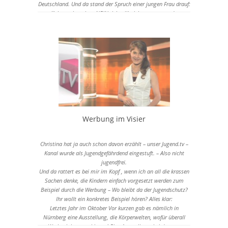
Deutschland. Und da stand der Spruch einer jungen Frau drauf:
“Ich machs mit ... NEIN, ich will nicht sagen was da
draufsteht. Will hier nämlich nicht noch Werbung machen für
diesen Blödsinn .
Und jetzt frage ich euch mal was: Meint ihr, Schüler sind die
richtige Zielgruppe für diese perverse Werbung? Meint ihr die
Kinder, die in der Bushaltestelle sitzen, oder die ganzen
anderen Schüler die das jeden Tag anschauen müssen
interessiert das?
Werbung im Visier
Christina hat ja auch schon davon erzählt – unser Jugend.tv –
Kanal wurde als Jugendgefährdend eingestuft. – Also nicht
jugendfrei.
Und da rattert es bei mir im Kopf , wenn ich an all die krassen
Sachen denke, die Kindern einfach vorgesetzt werden zum
Beispiel durch die Werbung – Wo bleibt da der Jugendschutz?
Ihr wollt ein konkretes Beispiel hören? Alles klar:
Letztes Jahr im Oktober Vor kurzen gab es nämlich in
Nürnberg eine Ausstellung, die Körperwelten, wofür überall
Werbeplakate aushingen! Eine Ausstellung, bei der tote