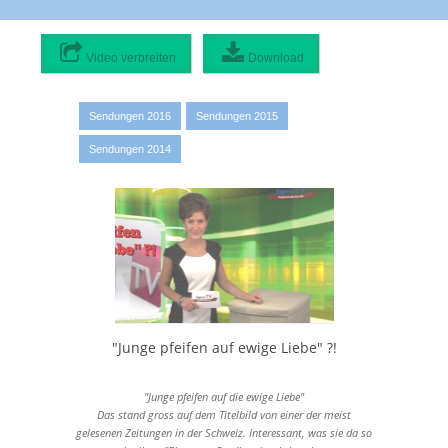
Video verbreiten
Download
Video verbreiten:
Originaldatei
0 MB
Sendungen 2016
Sendungen 2015
1080p hohe Qualität
Sendungen 2014
1920x1080 - 88 MB
720p hohe Qualität
1280x720 - 67 MB
468p mittlere Qualität
832x468 - 45 MB
420p mittlere Qualität
748x420 - 37 MB
337p mittlere Qualität
"Junge pfeifen auf ewige Liebe" ?!
600x337 - 24 MB
225p mittlere Qualität
"Junge pfeifen auf die ewige Liebe"
400x225 - 19 MB
Das stand gross auf dem Titelbild von einer der meist
gelesenen Zeitungen in der Schweiz. Interessant, was sie da so
202p niedrige Qualität