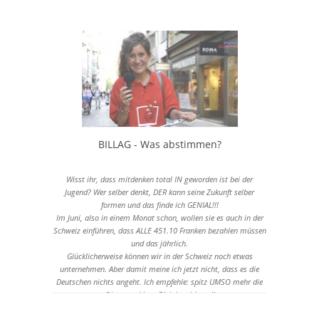
nrw-fordern-frauenquote-a-1002714.html
http://www.rtl.de/cms/news/rtl-aktuell/ampelfrauen-statt-
ampelmaennchen-frauenquote-auch-an-ampeln-4278b-51ca-
11-2118265.html
https://www.facebook.com/video.php?
v=745668192135864&fref=nf
http://www.derwesten.de/staedte/dortmund/spd-und-gruene-
wollen-50-prozent-ampelfrauen-id9985901.html
BILLAG - Was abstimmen?
Wisst ihr, dass mitdenken total IN geworden ist bei der
Jugend? Wer selber denkt, DER kann seine Zukunft selber
formen und das finde ich GENIAL!!!
Im Juni, also in einem Monat schon, wollen sie es auch in der
Schweiz einführen, dass ALLE 451.10 Franken bezahlen müssen
und das jährlich.
Glücklicherweise können wir in der Schweiz noch etwas
unternehmen. Aber damit meine ich jetzt nicht, dass es die
Deutschen nichts angeht. Ich empfehle: spitz UMSO mehr die
Ohren und lass Dich inspirieren!!