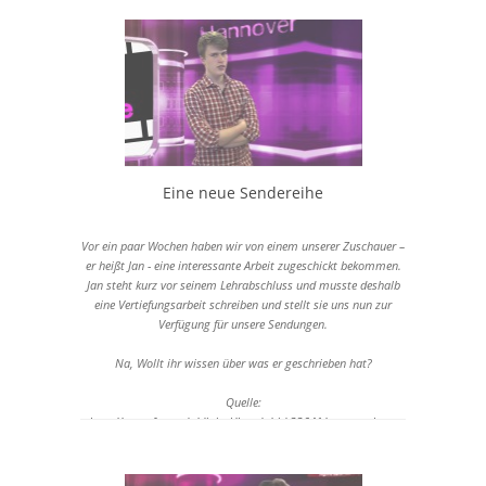
Eine neue Sendereihe
Vor ein paar Wochen haben wir von einem unserer Zuschauer –
er heißt Jan - eine interessante Arbeit zugeschickt bekommen.
Jan steht kurz vor seinem Lehrabschluss und musste deshalb
eine Vertiefungsarbeit schreiben und stellt sie uns nun zur
Verfügung für unsere Sendungen.
Na, Wollt ihr wissen über was er geschrieben hat?
Quelle:
http://www.focus.de/digital/handy/tid-33641/warme-ohren-
kopfschmerz-krebsgefahr-wie-gefaehrlich-sind-handy-strahlen-
wirklich-so-krebserregend-wie-kaffee_aid_1107333.html