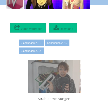
Video verbreiten
Download
Video verbreiten:
Originaldatei
0 MB
Sendungen 2016
Sendungen 2015
720p hohe Qualität
Sendungen 2014
1280x720 - 49 MB
468p mittlere Qualität
832x468 - 33 MB
420p mittlere Qualität
748x420 - 27 MB
337p mittlere Qualität
600x337 - 18 MB
225p mittlere Qualität
Strahlenmessungen
400x225 - 14 MB