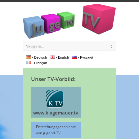
- Deutsch
- English
- Pусский
- Français
Unser TV-Vorbild:
www.klagemauer.tv
Entstehungsgeschichte
von jugend-TV