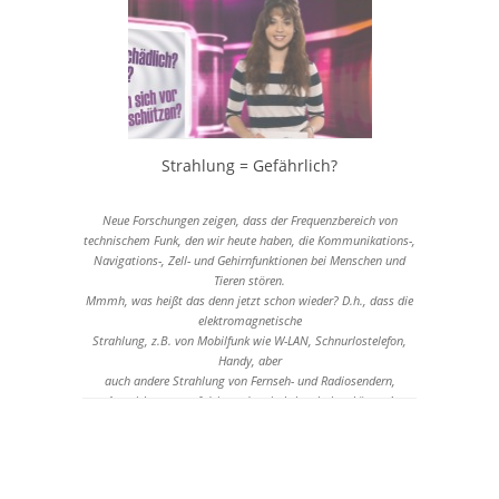
Strahlung = Gefährlich?
Neue Forschungen zeigen, dass der Frequenzbereich von
technischem Funk, den wir heute haben, die Kommunikations-,
Navigations-, Zell- und Gehirnfunktionen bei Menschen und
Tieren stören.
Mmmh, was heißt das denn jetzt schon wieder? D.h., dass die
elektromagnetische
Strahlung, z.B. von Mobilfunk wie W-LAN, Schnurlostelefon,
Handy, aber
auch andere Strahlung von Fernseh- und Radiosendern,
Auswirkungen auf dein und mein Leben haben können!
Es gibt schon einige Studien darüber und aus der ersten davon,
nämlich von 1932 –schon sooo lange her - möchte ich Dir ein
bisschen was zeigen:
Damals wurden Angestellte von Radiosendern und Anwohner in