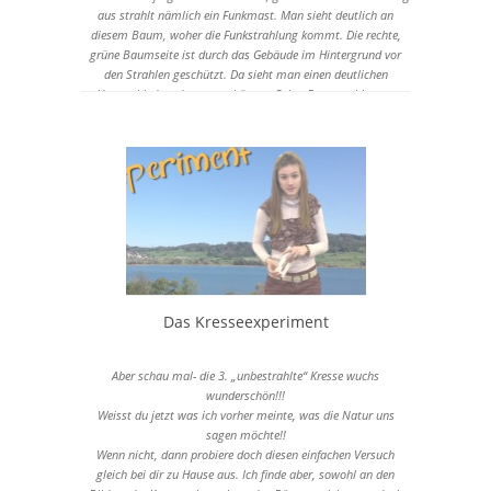
aus strahlt nämlich ein Funkmast. Man sieht deutlich an
diesem Baum, woher die Funkstrahlung kommt. Die rechte,
grüne Baumseite ist durch das Gebäude im Hintergrund vor
den Strahlen geschützt. Da sieht man einen deutlichen
Unterschied zu der ungeschützten Seite. Dort strahlt vom
Süden her ein Funkmast direkt drauf.
Der zweite Baum ist auch eine Kastanie und auch diese ist von
der
einen Seite her fast ganz kahl. Das liegt daran, dass der Baum
vom Westen her von einem Mobilfunkmasten bestrahlt wird.
Interessant oder? Wie man ganz genau anhand des Baumes
beobachten kann, woher die Strahlung kommt!
Das Kresseexperiment
Aber schau mal- die 3. „unbestrahlte“ Kresse wuchs
wunderschön!!!
Weisst du jetzt was ich vorher meinte, was die Natur uns
sagen möchte!!
Wenn nicht, dann probiere doch diesen einfachen Versuch
gleich bei dir zu Hause aus. Ich finde aber, sowohl an den