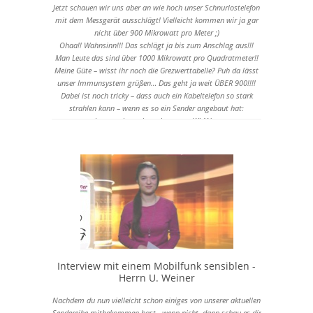
202p niedrige Qualität
Jetzt schauen wir uns aber an wie hoch unser Schnurlostelefon
360x202 - 12 MB
mit dem Messgerät ausschlägt! Vielleicht kommen wir ja gar
nicht über 900 Mikrowatt pro Meter ;)
180p niedrige Qualität
Ohaa!! Wahnsinn!!! Das schlägt ja bis zum Anschlag aus!!!
320x180 - 10 MB
Man Leute das sind über 1000 Mikrowatt pro Quadratmeter!!
Meine Güte – wisst ihr noch die Grezwerttabelle? Puh da lässt
unser Immunsystem grüßen… Das geht ja weit ÜBER 900!!!!
Dabei ist noch tricky – dass auch ein Kabeltelefon so stark
strahlen kann – wenn es so ein Sender angebaut hat:
Jetzt suchen wir mal unseren WLAN …
Aha da ist er ja ;)
OKAY das hätten wir jetzt fast überhören können ;)
Krass – des geht wieder bis zum Anschlag!!! Das gibt’s doch
gar nicht!
Quellen:
Broschüre: Mobilfunk - die verschwiegene Gefahr
Herausgeber: Klaus Weber
Eigenversuche
Interview mit einem Mobilfunk sensiblen -
Herrn U. Weiner
Nachdem du nun vielleicht schon einiges von unserer aktuellen
Sendereihe mitbekommen hast - wenn nicht, dann schau es dir